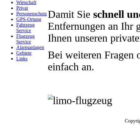
Wirtschaft
Privat
Damit Sie
schnell un
Personenschutz
GPS-Ortung
Entfernungen an Ihr 
Fahrzeug
Service
Ihnen unseren privat
Flugzeug
Service
Alarmanlagen
Bei weiteren Fragen 
Gebiete
Links
einfach an.
Copyrig